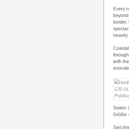
Every n
beyond 
border. 
spectac
heavily
Coastal
through 
with th
evocati
Seiten 
Größe: 
Seit ih