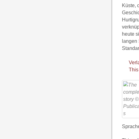
Küste, 
Geschic
Hurtigr
verknüp
heute s
langen 
Standar
Verl
This
Sprache