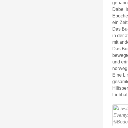
genannt
Dabei i
Epoche 
ein Zei
Das Buc
in der 
mit and
Das Buc
bewegte
und eri
norwegi
Eine Li
gesamte
Hilfsbe
Liebhab