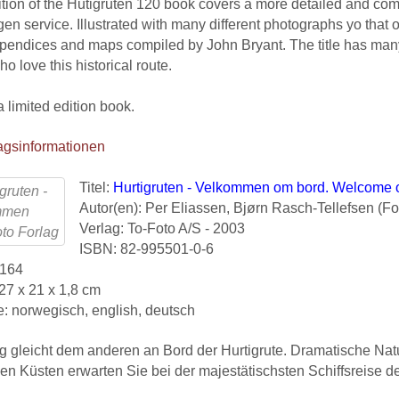
ition of the Hutigruten 120 book covers a more detailed and comp
en service. Illustrated with many different photographs yo that o
appendices and maps compiled by John Bryant. The title has many
o love this historical route.
a limited edition book.
agsinformationen
Titel:
Hurtigruten - Velkommen om bord. Welcome 
Autor(en): Per Eliassen, Bjørn Rasch-Tellefsen (Fo
Verlag: To-Foto A/S - 2003
ISBN: 82-995501-0-6
 164
27 x 21 x 1,8 cm
: norwegisch, english, deutsch
g gleicht dem anderen an Bord der Hurtigrute. Dramatische Na
hen Küsten erwarten Sie bei der majestätischsten Schiffsreise de