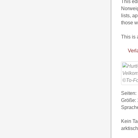
This ed
Norweig
lists, 
those wh
This is 
Verl
Seiten:
Größe: 
Sprache
Kein Ta
arktisc