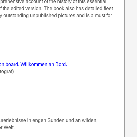
rehensive account of the history of this essential
f the edited version. The book also has detailed fleet
 outstanding unpublished pictures and is a must for
on board. Willkommen an Bord.
tograf)
turerlebnisse in engen Sunden und an wilden,
r Welt.