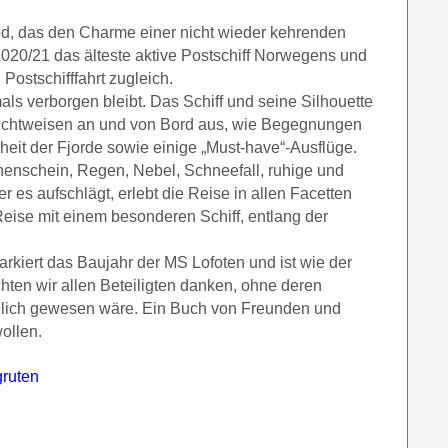
inod, das den Charme einer nicht wieder kehrenden
 2020/21 das älteste aktive Postschiff Norwegens und
ostschifffahrt zugleich.
ls verborgen bleibt. Das Schiff und seine Silhouette
ichtweisen an und von Bord aus, wie Begegnungen
eit der Fjorde sowie einige „Must-have“-Ausflüge.
nenschein, Regen, Nebel, Schneefall, ruhige und
 es aufschlägt, erlebt die Reise in allen Facetten
eise mit einem besonderen Schiff, entlang der
arkiert das Baujahr der MS Lofoten und ist wie der
ten wir allen Beteiligten danken, ohne deren
möglich gewesen wäre. Ein Buch von Freunden und
ollen.
gruten