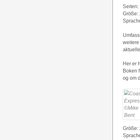
Seiten:
Größe: 
Sprach
Umfasse
weitere
aktuell
Her er 
Boken f
og om d
Größe: 
Sprache