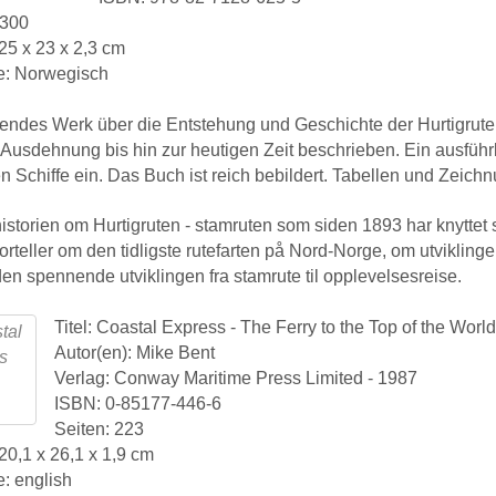
 300
25 x 23 x 2,3 cm
e: Norwegisch
ndes Werk über die Entstehung und Geschichte der Hurtigruten
 Ausdehnung bis hin zur heutigen Zeit beschrieben. Ein ausführl
en Schiffe ein. Das Buch ist reich bebildert. Tabellen und Zeic
historien om Hurtigruten - stamruten som siden 1893 har knytt
orteller om den tidligste rutefarten på Nord-Norge, om utviklin
en spennende utviklingen fra stamrute til opplevelsesreise.
Titel: Coastal Express - The Ferry to the Top of the World
Autor(en): Mike Bent
Verlag: Conway Maritime Press Limited - 1987
ISBN: 0-85177-446-6
Seiten: 223
20,1 x 26,1 x 1,9 cm
: english