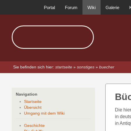
Portal
Forum
Wiki
Galerie
Sie befinden sich hier:
startseite
»
sonstiges
»
buecher
Büc
Navigation
Startseite
Übersicht
Die hie
Umgang mit dem Wiki
in deut
in Antiq
Geschichte