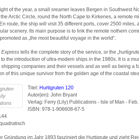
ight of the year, a small sreamer leaves Bergen in Southwest No
the Arctic Circle, round the North Cape to Kirkenes, a remote m
En route, the ship will visit 35 different ports, cover 2500 mile
ular scenery. Its main purpose is to link the remote nothern com
 promoted as „the most beautiful voyage in the world“.
 Express
tells the complete story of the service, or the „hurtigrute
to the introduction of ultra-modern ships in the 1980s. It is a m
e shipping companies and their vessels and as well as being a fas
on of this unique survivor from the golden age of the coastal ste
Titel:
Hurtigruten 120
Autor(en): John Bryant
Verlag: Ferry (Lily) Publications - Isle of Man - Feb
ISBN: 978-1-906608-67-5
144
quadratisch
rer Gründung im Jahr 1893 fasziniert die Hurtigrute und zieht Rei