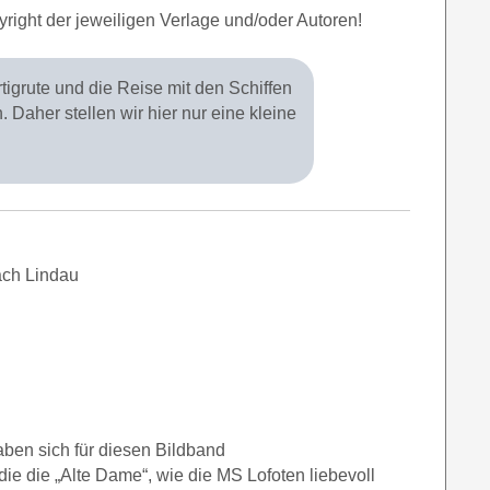
yright der jeweiligen Verlage und/oder Autoren!
igrute und die Reise mit den Schiffen
n. Daher stellen wir hier nur eine kleine
ach Lindau
ben sich für diesen Bildband
 die „Alte Dame“, wie die MS Lofoten liebevoll