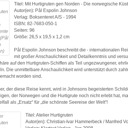
Titel: Mit Hurtigruten gen Norden - Die norwegische Küs
Autor(en): Pål Espolin Johnson
Verlag: Boksenteret A/S - 1994
ISBN: 82-7683-050-1
Seiten: 96
Größe: 26,5 x 19,5 x 1,2 cm
Pål Espolin Johnson beschreibt die - internationalen Re
mit großer Anschaulichkeit und Detailkenntnis und versuc
äre auf den Hurtigruten-Schiffen als Teil ungezwungener, ehrl
eln. Die unmittelbare Anschaulichkeit wird unterstützt durch zahl
gemacht worden sind.
er, der diese Reise kennt, wird in Johnsons begeisterten Schi
gen, der Norwegen und die Hurtigrute noch nicht erlebt hat, ma
lfall als „Ersatz“ für „die schönste Seereise der Welt“!
Titel: Atelier Hurtigruten
Autor(en): Christian-Ivar Hammerbeck / Manfred V