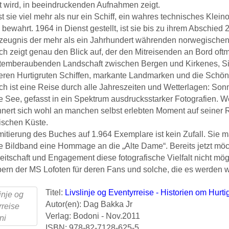
 wird, in beeindruckenden Aufnahmen zeigt.
st sie viel mehr als nur ein Schiff, ein wahres technisches Kle
bewahrt. 1964 in Dienst gestellt, ist sie bis zu ihrem Abschied
tzeugnis der mehr als ein Jahrhundert währenden norwegischen P
h zeigt genau den Blick auf, der den Mitreisenden an Bord oftma
atemberaubenden Landschaft zwischen Bergen und Kirkenes, S
eren Hurtigruten Schiffen, markante Landmarken und die Schönh
h ist eine Reise durch alle Jahreszeiten und Wetterlagen: Son
 See, gefasst in ein Spektrum ausdrucksstarker Fotografien. Wer
nnert sich wohl an manchen selbst erlebten Moment auf seiner R
schen Küste.
mitierung des Buches auf 1.964 Exemplare ist kein Zufall. Sie m
 Bildband eine Hommage an die „Alte Dame“. Bereits jetzt möch
reitschaft und Engagement diese fotografische Vielfalt nicht 
ern der MS Lofoten für deren Fans und solche, die es werden w
Titel:
Livslinje og Eventyrreise - Historien om Hurti
Autor(en): Dag Bakka Jr
Verlag: Bodoni - Nov.2011
ISBN: 978-82-7128-625-5