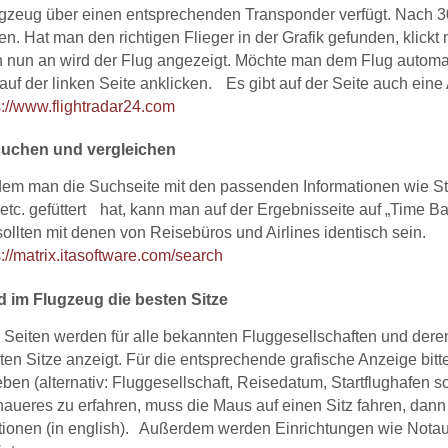
gzeug über einen entsprechenden Transponder verfügt. Nach 30 
en. Hat man den richtigen Flieger in der Grafik gefunden, klickt
n nun an wird der Flug angezeigt. Möchte man dem Flug automa
 auf der linken Seite anklicken. Es gibt auf der Seite auch ei
s://www.flightradar24.com
suchen und vergleichen
 man die Suchseite mit den passenden Informationen wie Start
etc. gefüttert hat, kann man auf der Ergebnisseite auf „Time 
sollten mit denen von Reisebüros und Airlines identisch sein.
s://matrix.itasoftware.com/search
d im Flugzeug die besten Sitze
 Seiten werden für alle bekannten Fluggesellschaften und dere
ten Sitze anzeigt. Für die entsprechende grafische Anzeige bi
ben (alternativ: Fluggesellschaft, Reisedatum, Startflughafen so
ueres zu erfahren, muss die Maus auf einen Sitz fahren, dann
tionen (in english). Außerdem werden Einrichtungen wie Notaus