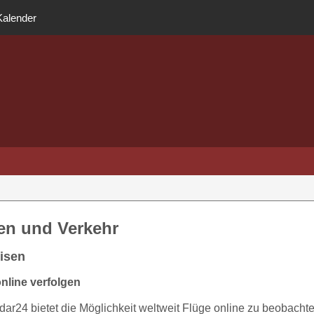
Kalender
en und Verkehr
isen
nline verfolgen
adar24 bietet die Möglichkeit weltweit Flüge online zu beobachte