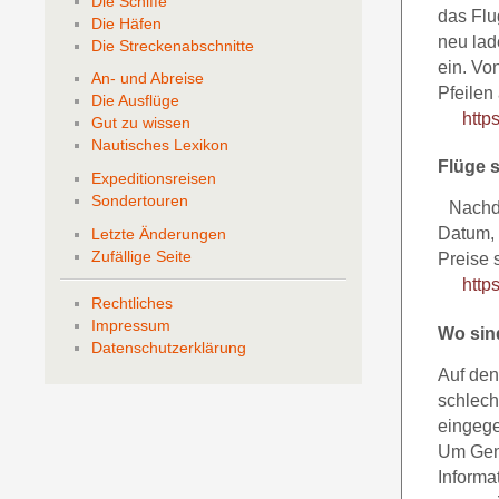
Die Schiffe
das Flu
Die Häfen
neu lad
Die Streckenabschnitte
ein. Vo
An- und Abreise
Pfeilen
Die Ausflüge
http
Gut zu wissen
Nautisches Lexikon
Flüge 
Expeditionsreisen
Sondertouren
Nachdem
Datum, 
Letzte Änderungen
Zufällige Seite
Preise 
http
Rechtliches
Impressum
Wo sin
Datenschutzerklärung
Auf den
schlech
eingege
Um Gena
Informa