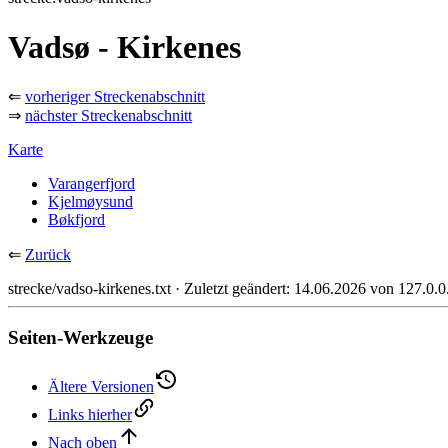
Vadsø - Kirkenes
⇐
vorheriger Streckenabschnitt
⇒
nächster Streckenabschnitt
Karte
Varangerfjord
Kjelmøysund
Bøkfjord
⇐
Zurück
strecke/vadso-kirkenes.txt
· Zuletzt geändert:
14.06.2026
von
127.0.0
Seiten-Werkzeuge
Ältere Versionen
Links hierher
Nach oben